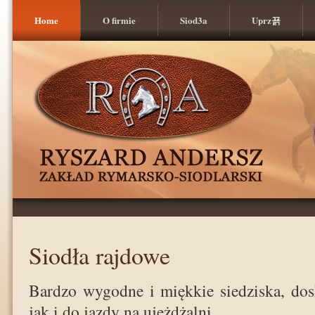
Home
O firmie
Siod3a
Uprz꾥
Siodła rajdowe
Bardzo wygodne i miękkie siedziska, dosk
jak i do jazdy na ujeżdżalni.