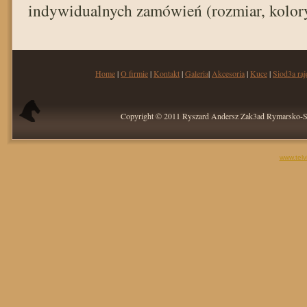
indywidualnych zamówień (rozmiar, kolory
Home
|
O firmie
|
Kontakt
|
Galeria
|
Akcesoria
|
Kuce
|
Siod3a ra
Copyright © 2011 Ryszard Andersz Zak3ad Rymarsko
www.telv