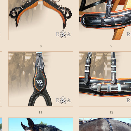
8
9
11
12