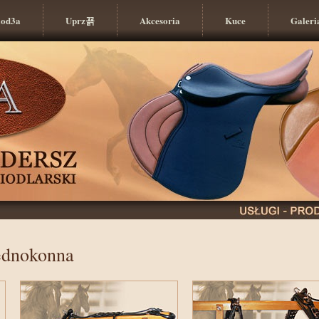
iod3a
Uprz꾥
Akcesoria
Kuce
Galeri
ednokonna