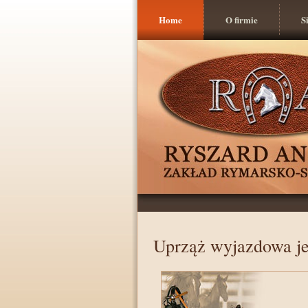
Home
O firmie
S
Uprząż wyjazdowa j